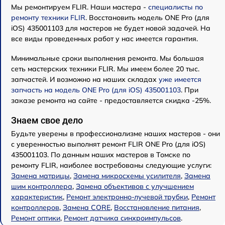
Мы ремонтируем FLIR. Наши мастера -
специалисты по
ремонту техники FLIR
. Восстановить модель ONE Pro (для
iOS) 435001103 для мастеров не будет новой задачей. На
все виды проведенных работ у нас имеется гарантия.
Минимальные сроки выполнения ремонта. Мы большая
сеть мастерских техники FLIR. Мы имеем более 20 тыс.
запчастей. И возможно на наших складах
уже имеется
запчасть на модель ONE Pro (для iOS) 435001103
. При
заказе ремонта на сайте - предоставляется скидка -25%.
Знаем свое дело
Будьте уверены в профессионализме наших мастеров - они
с уверенностью выполнят ремонт FLIR ONE Pro (для iOS)
435001103. По данным наших мастеров в Томске по
ремонту FLIR, наиболее востребованы следующие услуги:
Замена матрицы
,
Замена микросхемы усилителя
,
Замена
шим контроллера
,
Замена объективов с улучшением
характеристик
,
Ремонт электронно-лучевой трубки
,
Ремонт
контроллеров
,
Замена CORE
,
Восстановление питания
,
Ремонт оптики
,
Ремонт датчика синхроимпульсов
.